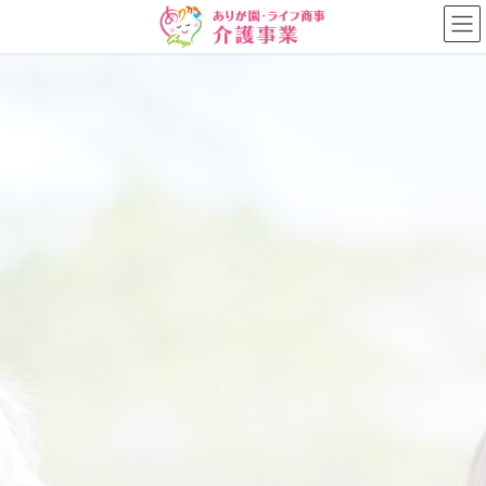
コ
ナ
ン
ビ
テ
ゲ
ン
ー
ツ
シ
に
ョ
移
ン
動
に
移
動