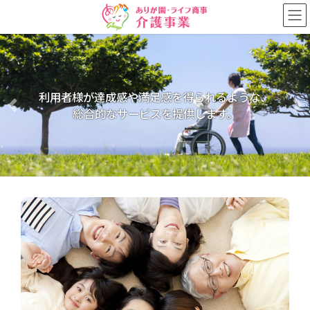
コ
ナ
ン
ビ
テ
ゲ
ン
ー
ツ
シ
に
ョ
移
ン
利用者様が達成感や満足感を得られるような、
動
に
Previous
Ne
総合的なサービスを提供します。
移
動