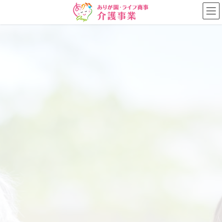
コ
ナ
ン
ビ
テ
ゲ
ン
ー
ツ
シ
に
ョ
移
ン
動
に
移
動