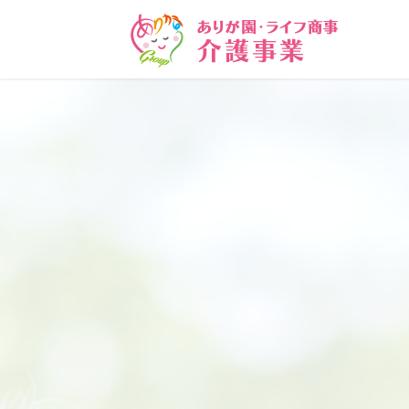
コ
ナ
ン
ビ
テ
ゲ
ン
ー
ツ
シ
に
ョ
移
ン
動
に
移
動