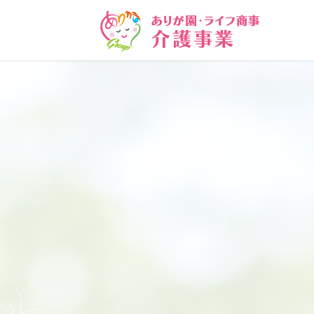
コ
ナ
ン
ビ
テ
ゲ
ン
ー
ツ
シ
に
ョ
移
ン
動
に
移
動