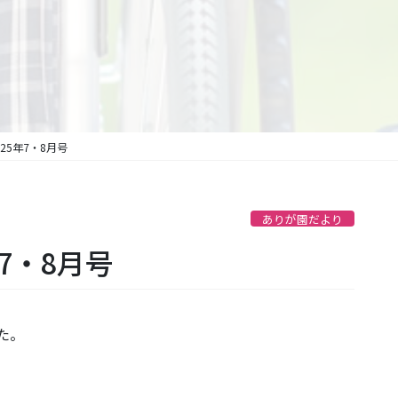
25年7・8月号
ありが園だより
7・8月号
た。