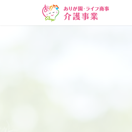
コ
ナ
ン
ビ
テ
ゲ
ン
ー
ツ
シ
に
ョ
移
ン
動
に
移
動