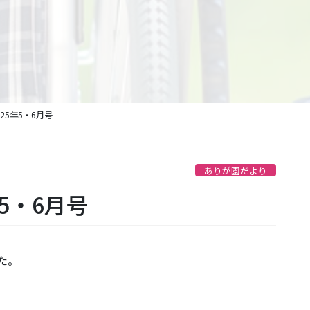
25年5・6月号
ありが園だより
5・6月号
た。